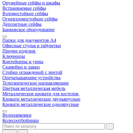
Оружейные сейфы и шкафы
Встраиваемые сейфы
Взломостойкие сейфы
Огневзломостойкие сейфы
Депозитные сейфы
Банковское оборудование
Папки для документов A4
Офисные стулья и табуретки
Прочие изделия
Ключницы
Контейнеры и урны
Скамейки и лавки
Стойки ограждений с лентой
Опечатывающие устройства
Телескопические направляющие
Цветная металлическая мебель
Металлические кровати для хостелов
Кровати металлические двухъярусные
Кровати металлические одноярусные
Велопарковки
Колесоотбойники