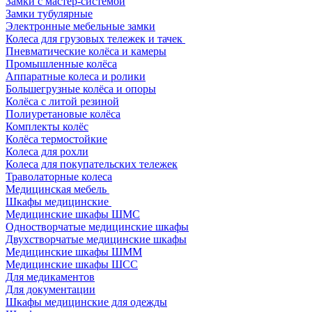
Замки с мастер-системой
Замки тубулярные
Электронные мебельные замки
Колеса для грузовых тележек и тачек
Пневматические колёса и камеры
Промышленные колёса
Аппаратные колеса и ролики
Большегрузные колёса и опоры
Колёса с литой резиной
Полиуретановые колёса
Комплекты колёс
Колёса термостойкие
Колеса для рохли
Колеса для покупательских тележек
Траволаторные колеса
Медицинская мебель
Шкафы медицинские
Медицинские шкафы ШМС
Одностворчатые медицинские шкафы
Двухстворчатые медицинские шкафы
Медицинские шкафы ШММ
Медицинские шкафы ШСС
Для медикаментов
Для документации
Шкафы медицинские для одежды