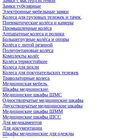
Замки с мастер-системой
Замки тубулярные
Электронные мебельные замки
Колеса для грузовых тележек и тачек
Пневматические колёса и камеры
Промышленные колёса
Аппаратные колеса и ролики
Большегрузные колёса и опоры
Колёса с литой резиной
Полиуретановые колёса
Комплекты колёс
Колёса термостойкие
Колеса для рохли
Колеса для покупательских тележек
Траволаторные колеса
Медицинская мебель
Шкафы медицинские
Медицинские шкафы ШМС
Одностворчатые медицинские шкафы
Двухстворчатые медицинские шкафы
Медицинские шкафы ШММ
Медицинские шкафы ШСС
Для медикаментов
Для документации
Шкафы медицинские для одежды