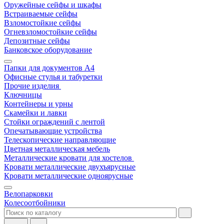
Оружейные сейфы и шкафы
Встраиваемые сейфы
Взломостойкие сейфы
Огневзломостойкие сейфы
Депозитные сейфы
Банковское оборудование
Папки для документов A4
Офисные стулья и табуретки
Прочие изделия
Ключницы
Контейнеры и урны
Скамейки и лавки
Стойки ограждений с лентой
Опечатывающие устройства
Телескопические направляющие
Цветная металлическая мебель
Металлические кровати для хостелов
Кровати металлические двухъярусные
Кровати металлические одноярусные
Велопарковки
Колесоотбойники