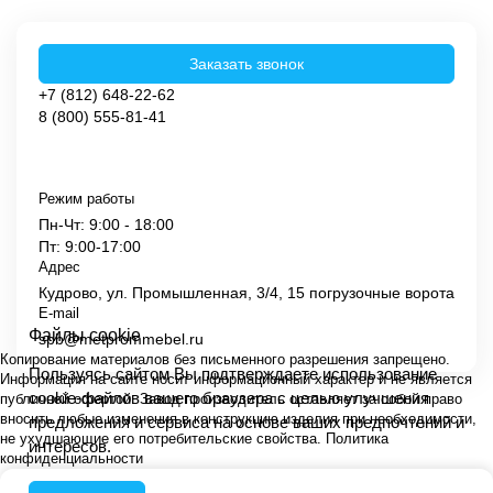
Заказать звонок
+7 (812) 648-22-62
8 (800) 555-81-41
Режим работы
Пн-Чт: 9:00 - 18:00
Пт: 9:00-17:00
Адрес
Кудрово, ул. Промышленная, 3/4, 15 погрузочные ворота
E-mail
Файлы cookie
spb@metprommebel.ru
Копирование материалов без письменного разрешения запрещено.
Пользуясь сайтом Вы подтверждаете использование
Информация на сайте носит информационный характер и не является
cookie-файлов вашего браузера с целью улучшения
публичной офертой. Завод производитель оставляет за собой право
вносить любые изменения в конструкцию изделия при необходимости,
предложения и сервиса на основе ваших предпочтений и
не ухудшающие его потребительские свойства.
Политика
интересов.
конфиденциальности