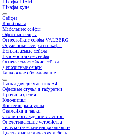
Шкафы ШАМ
Шкафы-купе
Сейфы
Кэш-боксы
Мебельные сейфы
Офисные сейфы
Огнестойкие сейфы VALBERG
Оружейные сейфы и шкафы
Встраиваемые сейфы
Взломостойкие сейфы
Огневзломостойкие сейфы
Депозитные сейфы
Банковское оборудование
Папки для документов A4
Офисные стулья и табуретки
Прочие изделия
Ключницы
Контейнеры и урны
Скамейки и лавки
Стойки ограждений с лентой
Опечатывающие устройства
Телескопические направляющие
Цветная металлическая мебель