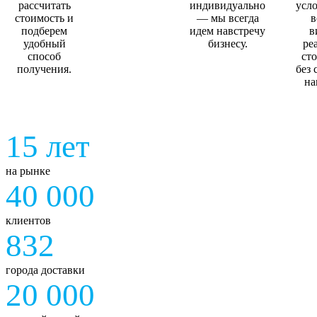
рассчитать
индивидуально
усл
стоимость и
— мы всегда
в
подберем
идем навстречу
в
удобный
бизнесу.
ре
способ
ст
получения.
без
на
15 лет
на рынке
40 000
клиентов
832
города доставки
20 000