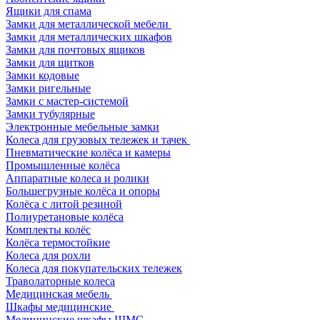
Ящики для спама
Замки для металлической мебели
Замки для металлических шкафов
Замки для почтовых ящиков
Замки для щитков
Замки кодовые
Замки ригельные
Замки с мастер-системой
Замки тубулярные
Электронные мебельные замки
Колеса для грузовых тележек и тачек
Пневматические колёса и камеры
Промышленные колёса
Аппаратные колеса и ролики
Большегрузные колёса и опоры
Колёса с литой резиной
Полиуретановые колёса
Комплекты колёс
Колёса термостойкие
Колеса для рохли
Колеса для покупательских тележек
Траволаторные колеса
Медицинская мебель
Шкафы медицинские
Медицинские шкафы ШМС