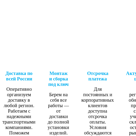
Доставка по
Монтаж
Отсрочка
Акт
всей России
и сборка
платежа
под ключ
Оперативно
Для
организуем
Берем на
постоянных и
ре
доставку в
себя все
корпоративных
об
любой регион.
работы —
клиентов
пр
Работаем с
от
доступна
с
надежными
доставки
отсрочка
уч
транспортными
до полной
оплаты.
ск
компаниями.
установки
Условия
ос
Поможем
изделий.
обсуждаются
ры