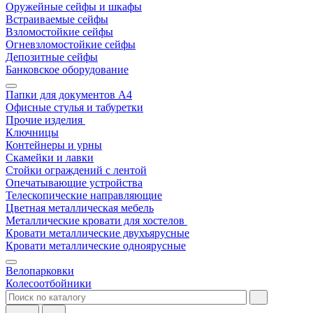
Оружейные сейфы и шкафы
Встраиваемые сейфы
Взломостойкие сейфы
Огневзломостойкие сейфы
Депозитные сейфы
Банковское оборудование
Папки для документов A4
Офисные стулья и табуретки
Прочие изделия
Ключницы
Контейнеры и урны
Скамейки и лавки
Стойки ограждений с лентой
Опечатывающие устройства
Телескопические направляющие
Цветная металлическая мебель
Металлические кровати для хостелов
Кровати металлические двухъярусные
Кровати металлические одноярусные
Велопарковки
Колесоотбойники