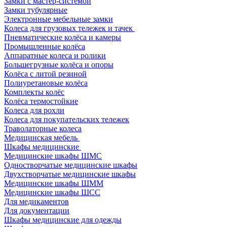
Замки с мастер-системой
Замки тубулярные
Электронные мебельные замки
Колеса для грузовых тележек и тачек
Пневматические колёса и камеры
Промышленные колёса
Аппаратные колеса и ролики
Большегрузные колёса и опоры
Колёса с литой резиной
Полиуретановые колёса
Комплекты колёс
Колёса термостойкие
Колеса для рохли
Колеса для покупательских тележек
Траволаторные колеса
Медицинская мебель
Шкафы медицинские
Медицинские шкафы ШМС
Одностворчатые медицинские шкафы
Двухстворчатые медицинские шкафы
Медицинские шкафы ШММ
Медицинские шкафы ШСС
Для медикаментов
Для документации
Шкафы медицинские для одежды