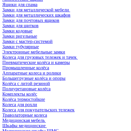
Ящики для спама
Замки для металлической мебели
Замки для металлических шкафов
Замки для почтовых ящиков
Замки для щитков
Замки кодовые
Замки ригельные
Замки с мастер-системой
Замки тубулярные
Электронные мебельные замки
Колеса для грузовых тележек и тачек
Пневматические колёса и камеры
Промышленные колёса
Аппаратные колеса и ролики
Большегрузные колёса и опоры
Колёса с литой резиной
Полиуретановые колёса
Комплекты колёс
Колёса термостойкие
Колеса для рохли
Колеса для покупательских тележек
Траволаторные колеса
Медицинская мебель
Шкафы медицинские
Медицинские шкафы ШМС