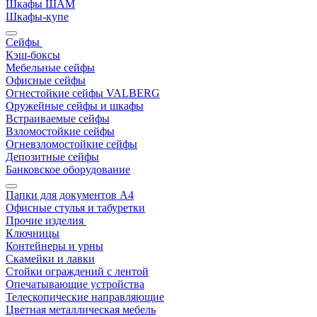
Шкафы ШАМ
Шкафы-купе
Сейфы
Кэш-боксы
Мебельные сейфы
Офисные сейфы
Огнестойкие сейфы VALBERG
Оружейные сейфы и шкафы
Встраиваемые сейфы
Взломостойкие сейфы
Огневзломостойкие сейфы
Депозитные сейфы
Банковское оборудование
Папки для документов A4
Офисные стулья и табуретки
Прочие изделия
Ключницы
Контейнеры и урны
Скамейки и лавки
Стойки ограждений с лентой
Опечатывающие устройства
Телескопические направляющие
Цветная металлическая мебель