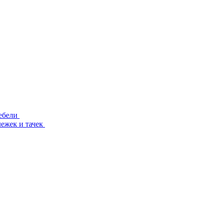
ебели
лежек и тачек