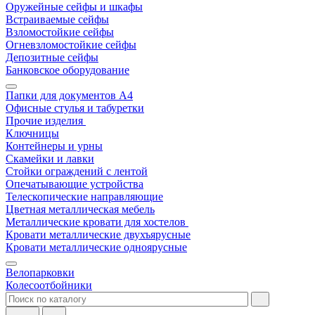
Оружейные сейфы и шкафы
Встраиваемые сейфы
Взломостойкие сейфы
Огневзломостойкие сейфы
Депозитные сейфы
Банковское оборудование
Папки для документов A4
Офисные стулья и табуретки
Прочие изделия
Ключницы
Контейнеры и урны
Скамейки и лавки
Стойки ограждений с лентой
Опечатывающие устройства
Телескопические направляющие
Цветная металлическая мебель
Металлические кровати для хостелов
Кровати металлические двухъярусные
Кровати металлические одноярусные
Велопарковки
Колесоотбойники