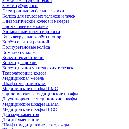
Замки с мастер-системой
Замки тубулярные
Электронные мебельные замки
Колеса для грузовых тележек и тачек
Пневматические колёса и камеры
Промышленные колёса
Аппаратные колеса и ролики
Большегрузные колёса и опоры
Колёса с литой резиной
Полиуретановые колёса
Комплекты колёс
Колёса термостойкие
Колеса для рохли
Колеса для покупательских тележек
Траволаторные колеса
Медицинская мебель
Шкафы медицинские
Медицинские шкафы ШМС
Одностворчатые медицинские шкафы
Двухстворчатые медицинские шкафы
Медицинские шкафы ШММ
Медицинские шкафы ШСС
Для медикаментов
Для документации
Шкафы медицинские для одежды