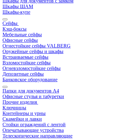
Шкафы для документов с замком
Шкафы ШАМ
Шкафы-купе
Сейфы
Кэш-боксы
Мебельные сейфы
Офисные сейфы
Огнестойкие сейфы VALBERG
Оружейные сейфы и шкафы
Встраиваемые сейфы
Взломостойкие сейфы
Огневзломостойкие сейфы
Депозитные сейфы
Банковское оборудование
Папки для документов A4
Офисные стулья и табуретки
Прочие изделия
Ключницы
Контейнеры и урны
Скамейки и лавки
Стойки ограждений с лентой
Опечатывающие устройства
Телескопические направляющие