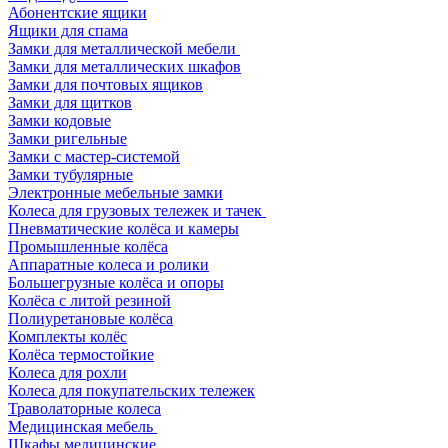
Абонентские ящики
Ящики для спама
Замки для металлической мебели
Замки для металлических шкафов
Замки для почтовых ящиков
Замки для щитков
Замки кодовые
Замки ригельные
Замки с мастер-системой
Замки тубулярные
Электронные мебельные замки
Колеса для грузовых тележек и тачек
Пневматические колёса и камеры
Промышленные колёса
Аппаратные колеса и ролики
Большегрузные колёса и опоры
Колёса с литой резиной
Полиуретановые колёса
Комплекты колёс
Колёса термостойкие
Колеса для рохли
Колеса для покупательских тележек
Траволаторные колеса
Медицинская мебель
Шкафы медицинские