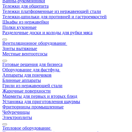
Ванны-рукомойники
Тележки для общепита
Тележки платформенные из нержавеющей стали
Тележки-шпильки для противней и гастроемкостей
Шкафы из нержавейки
Полки кухонные
Разделочные доски и колоды для рубки мяса
Вентиляционное оборудование
Зонты вытяжные
Местные вентоотсосы
Готовые решения для бизнеса
Оборудование для фастфуда
Аппараты для пончиков
Блинные аппараты
Грили из нержавеющей стали
Жарочные поверхности
Мармиты для первых и вторых блюд
Установка для приготовления шаурмы
Фритюрницы промышленные
Чебуречницы
Электроплиты
Тепловое оборудование