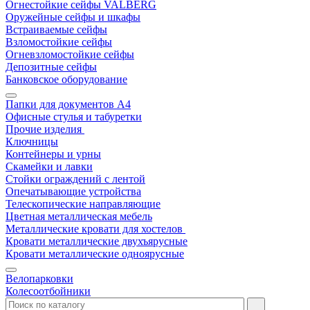
Огнестойкие сейфы VALBERG
Оружейные сейфы и шкафы
Встраиваемые сейфы
Взломостойкие сейфы
Огневзломостойкие сейфы
Депозитные сейфы
Банковское оборудование
Папки для документов A4
Офисные стулья и табуретки
Прочие изделия
Ключницы
Контейнеры и урны
Скамейки и лавки
Стойки ограждений с лентой
Опечатывающие устройства
Телескопические направляющие
Цветная металлическая мебель
Металлические кровати для хостелов
Кровати металлические двухъярусные
Кровати металлические одноярусные
Велопарковки
Колесоотбойники