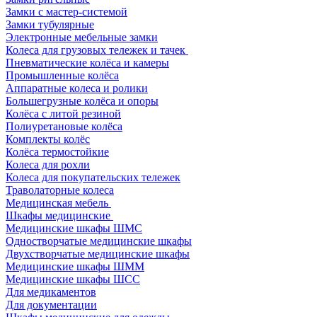
Замки с мастер-системой
Замки тубулярные
Электронные мебельные замки
Колеса для грузовых тележек и тачек
Пневматические колёса и камеры
Промышленные колёса
Аппаратные колеса и ролики
Большегрузные колёса и опоры
Колёса с литой резиной
Полиуретановые колёса
Комплекты колёс
Колёса термостойкие
Колеса для рохли
Колеса для покупательских тележек
Траволаторные колеса
Медицинская мебель
Шкафы медицинские
Медицинские шкафы ШМС
Одностворчатые медицинские шкафы
Двухстворчатые медицинские шкафы
Медицинские шкафы ШММ
Медицинские шкафы ШСС
Для медикаментов
Для документации