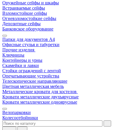
Оружейные сейфы и шкафы
Встраиваемые сейфы
Взломостойкие сейфы
Огневзломостойкие сейфы
Депозитные сейфы
Банковское оборудование
Папки для документов A4
Офисные стулья и табуретки
Прочие изделия
Ключницы
Контейнеры и урны
Скамейки и лавки
Стойки ограждений с лентой
Опечатывающие устройства
Телескопические направляющие
Цветная металлическая мебель
Металлические кровати для хостелов
Кровати металлические двухъярусные
Кровати металлические одноярусные
Велопарковки
Колесоотбойники