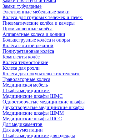
Замки с мастер-системой
Замки тубулярные
Электронные мебельные замки
Колеса для грузовых тележек и тачек
Пневматические колёса и камеры
Промышленные колёса
Аппаратные колеса и ролики
Большегрузные колёса и опоры
Колёса с литой резиной
Полиуретановые колёса
Комплекты колёс
Колёса термостойкие
Колеса для рохли
Колеса для покупательских тележек
Траволаторные колеса
Медицинская мебель
Шкафы медицинские
Медицинские шкафы ШМС
Одностворчатые медицинские шкафы
Двухстворчатые медицинские шкафы
Медицинские шкафы ШММ
Медицинские шкафы ШСС
Для медикаментов
Для документации
Шкафы медицинские для одежды