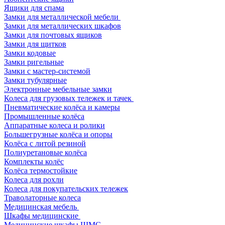
Ящики для спама
Замки для металлической мебели
Замки для металлических шкафов
Замки для почтовых ящиков
Замки для щитков
Замки кодовые
Замки ригельные
Замки с мастер-системой
Замки тубулярные
Электронные мебельные замки
Колеса для грузовых тележек и тачек
Пневматические колёса и камеры
Промышленные колёса
Аппаратные колеса и ролики
Большегрузные колёса и опоры
Колёса с литой резиной
Полиуретановые колёса
Комплекты колёс
Колёса термостойкие
Колеса для рохли
Колеса для покупательских тележек
Траволаторные колеса
Медицинская мебель
Шкафы медицинские
Медицинские шкафы ШМС