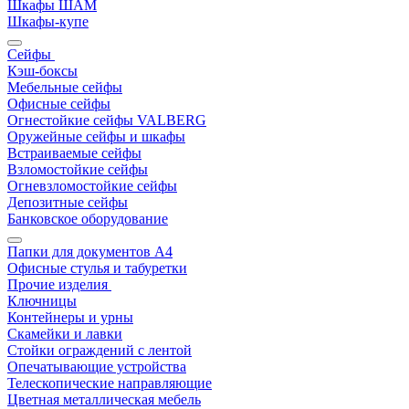
Шкафы ШАМ
Шкафы-купе
Сейфы
Кэш-боксы
Мебельные сейфы
Офисные сейфы
Огнестойкие сейфы VALBERG
Оружейные сейфы и шкафы
Встраиваемые сейфы
Взломостойкие сейфы
Огневзломостойкие сейфы
Депозитные сейфы
Банковское оборудование
Папки для документов A4
Офисные стулья и табуретки
Прочие изделия
Ключницы
Контейнеры и урны
Скамейки и лавки
Стойки ограждений с лентой
Опечатывающие устройства
Телескопические направляющие
Цветная металлическая мебель