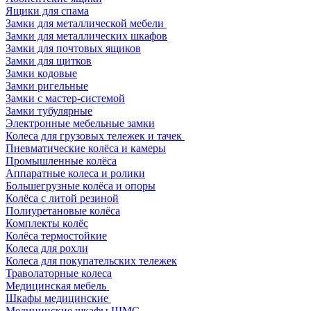
Ящики для спама
Замки для металлической мебели
Замки для металлических шкафов
Замки для почтовых ящиков
Замки для щитков
Замки кодовые
Замки ригельные
Замки с мастер-системой
Замки тубулярные
Электронные мебельные замки
Колеса для грузовых тележек и тачек
Пневматические колёса и камеры
Промышленные колёса
Аппаратные колеса и ролики
Большегрузные колёса и опоры
Колёса с литой резиной
Полиуретановые колёса
Комплекты колёс
Колёса термостойкие
Колеса для рохли
Колеса для покупательских тележек
Траволаторные колеса
Медицинская мебель
Шкафы медицинские
Медицинские шкафы ШМС