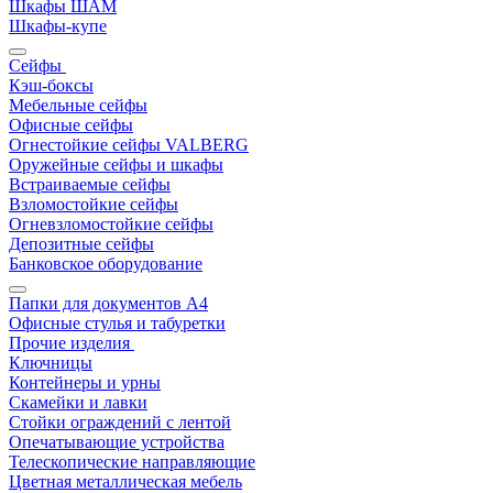
Шкафы ШАМ
Шкафы-купе
Сейфы
Кэш-боксы
Мебельные сейфы
Офисные сейфы
Огнестойкие сейфы VALBERG
Оружейные сейфы и шкафы
Встраиваемые сейфы
Взломостойкие сейфы
Огневзломостойкие сейфы
Депозитные сейфы
Банковское оборудование
Папки для документов A4
Офисные стулья и табуретки
Прочие изделия
Ключницы
Контейнеры и урны
Скамейки и лавки
Стойки ограждений с лентой
Опечатывающие устройства
Телескопические направляющие
Цветная металлическая мебель