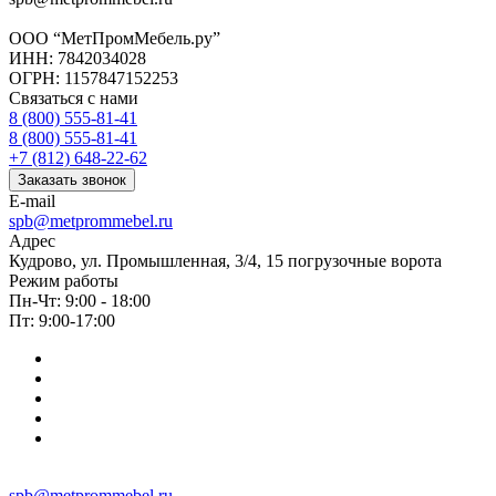
ООО “МетПромМебель.ру”
ИНН: 7842034028
ОГРН: 1157847152253
Связаться с нами
8 (800) 555-81-41
8 (800) 555-81-41
+7 (812) 648-22-62
Заказать звонок
E-mail
spb@metprommebel.ru
Адрес
Кудрово, ул. Промышленная, 3/4, 15 погрузочные ворота
Режим работы
Пн-Чт: 9:00 - 18:00
Пт: 9:00-17:00
spb@metprommebel.ru