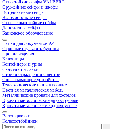
Огнестойкие сейфы VALBERG
Оружейные сейфы и шкафы
Встраиваемые сейфы
Взломостойкие сейфы
Огневзломостойкие сейфы
Депозитные сейфы
Банковское оборудование
Папки для документов A4
Офисные стулья и табуретки
Прочие изделия
Ключницы
Контейнеры и урны
Скамейки и лавки
Стойки ограждений с лентой
Опечатывающие устройства
Телескопические направляющие
Цветная металлическая мебель
Металлические кровати для хостелов
Кровати металлические двухъярусные
Кровати металлические одноярусные
Велопарковки
Колесоотбойники