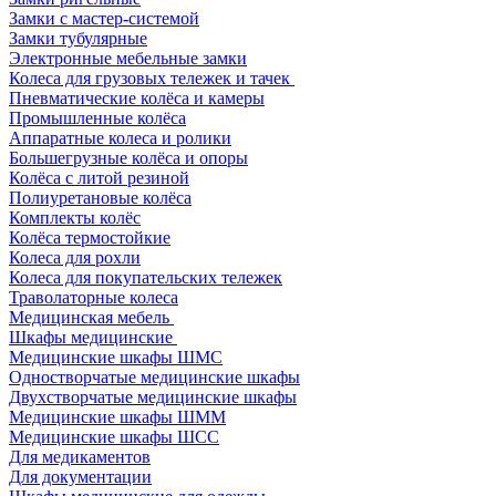
Замки с мастер-системой
Замки тубулярные
Электронные мебельные замки
Колеса для грузовых тележек и тачек
Пневматические колёса и камеры
Промышленные колёса
Аппаратные колеса и ролики
Большегрузные колёса и опоры
Колёса с литой резиной
Полиуретановые колёса
Комплекты колёс
Колёса термостойкие
Колеса для рохли
Колеса для покупательских тележек
Траволаторные колеса
Медицинская мебель
Шкафы медицинские
Медицинские шкафы ШМС
Одностворчатые медицинские шкафы
Двухстворчатые медицинские шкафы
Медицинские шкафы ШММ
Медицинские шкафы ШСС
Для медикаментов
Для документации