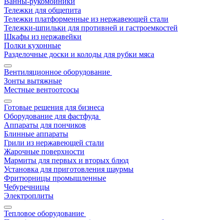
Ванны-рукомойники
Тележки для общепита
Тележки платформенные из нержавеющей стали
Тележки-шпильки для противней и гастроемкостей
Шкафы из нержавейки
Полки кухонные
Разделочные доски и колоды для рубки мяса
Вентиляционное оборудование
Зонты вытяжные
Местные вентоотсосы
Готовые решения для бизнеса
Оборудование для фастфуда
Аппараты для пончиков
Блинные аппараты
Грили из нержавеющей стали
Жарочные поверхности
Мармиты для первых и вторых блюд
Установка для приготовления шаурмы
Фритюрницы промышленные
Чебуречницы
Электроплиты
Тепловое оборудование