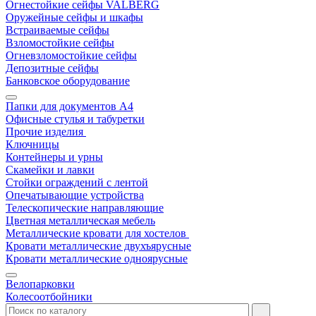
Огнестойкие сейфы VALBERG
Оружейные сейфы и шкафы
Встраиваемые сейфы
Взломостойкие сейфы
Огневзломостойкие сейфы
Депозитные сейфы
Банковское оборудование
Папки для документов A4
Офисные стулья и табуретки
Прочие изделия
Ключницы
Контейнеры и урны
Скамейки и лавки
Стойки ограждений с лентой
Опечатывающие устройства
Телескопические направляющие
Цветная металлическая мебель
Металлические кровати для хостелов
Кровати металлические двухъярусные
Кровати металлические одноярусные
Велопарковки
Колесоотбойники