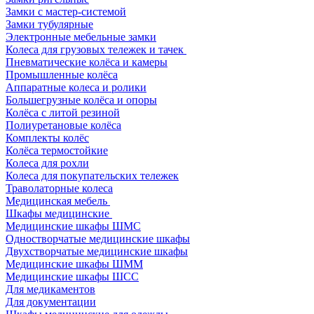
Замки с мастер-системой
Замки тубулярные
Электронные мебельные замки
Колеса для грузовых тележек и тачек
Пневматические колёса и камеры
Промышленные колёса
Аппаратные колеса и ролики
Большегрузные колёса и опоры
Колёса с литой резиной
Полиуретановые колёса
Комплекты колёс
Колёса термостойкие
Колеса для рохли
Колеса для покупательских тележек
Траволаторные колеса
Медицинская мебель
Шкафы медицинские
Медицинские шкафы ШМС
Одностворчатые медицинские шкафы
Двухстворчатые медицинские шкафы
Медицинские шкафы ШММ
Медицинские шкафы ШСС
Для медикаментов
Для документации