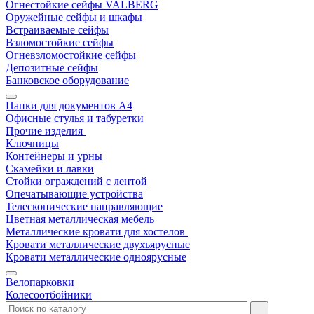
Огнестойкие сейфы VALBERG
Оружейные сейфы и шкафы
Встраиваемые сейфы
Взломостойкие сейфы
Огневзломостойкие сейфы
Депозитные сейфы
Банковское оборудование
Папки для документов A4
Офисные стулья и табуретки
Прочие изделия
Ключницы
Контейнеры и урны
Скамейки и лавки
Стойки ограждений с лентой
Опечатывающие устройства
Телескопические направляющие
Цветная металлическая мебель
Металлические кровати для хостелов
Кровати металлические двухъярусные
Кровати металлические одноярусные
Велопарковки
Колесоотбойники