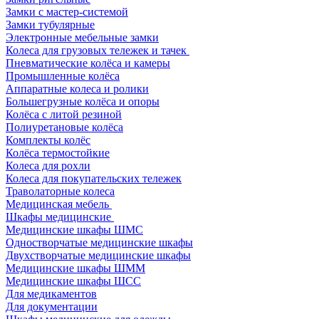
Замки с мастер-системой
Замки тубулярные
Электронные мебельные замки
Колеса для грузовых тележек и тачек
Пневматические колёса и камеры
Промышленные колёса
Аппаратные колеса и ролики
Большегрузные колёса и опоры
Колёса с литой резиной
Полиуретановые колёса
Комплекты колёс
Колёса термостойкие
Колеса для рохли
Колеса для покупательских тележек
Траволаторные колеса
Медицинская мебель
Шкафы медицинские
Медицинские шкафы ШМС
Одностворчатые медицинские шкафы
Двухстворчатые медицинские шкафы
Медицинские шкафы ШММ
Медицинские шкафы ШСС
Для медикаментов
Для документации