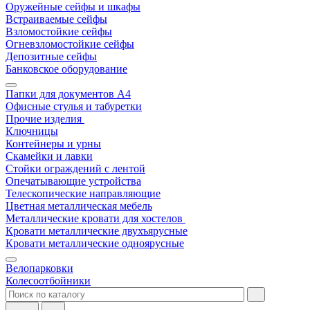
Оружейные сейфы и шкафы
Встраиваемые сейфы
Взломостойкие сейфы
Огневзломостойкие сейфы
Депозитные сейфы
Банковское оборудование
Папки для документов A4
Офисные стулья и табуретки
Прочие изделия
Ключницы
Контейнеры и урны
Скамейки и лавки
Стойки ограждений с лентой
Опечатывающие устройства
Телескопические направляющие
Цветная металлическая мебель
Металлические кровати для хостелов
Кровати металлические двухъярусные
Кровати металлические одноярусные
Велопарковки
Колесоотбойники