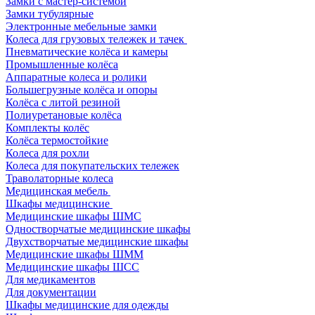
Замки с мастер-системой
Замки тубулярные
Электронные мебельные замки
Колеса для грузовых тележек и тачек
Пневматические колёса и камеры
Промышленные колёса
Аппаратные колеса и ролики
Большегрузные колёса и опоры
Колёса с литой резиной
Полиуретановые колёса
Комплекты колёс
Колёса термостойкие
Колеса для рохли
Колеса для покупательских тележек
Траволаторные колеса
Медицинская мебель
Шкафы медицинские
Медицинские шкафы ШМС
Одностворчатые медицинские шкафы
Двухстворчатые медицинские шкафы
Медицинские шкафы ШММ
Медицинские шкафы ШСС
Для медикаментов
Для документации
Шкафы медицинские для одежды