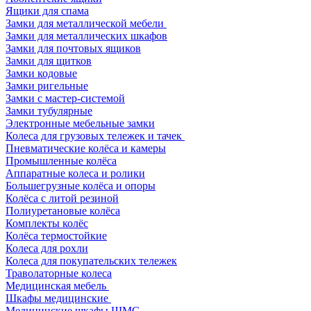
Ящики для спама
Замки для металлической мебели
Замки для металлических шкафов
Замки для почтовых ящиков
Замки для щитков
Замки кодовые
Замки ригельные
Замки с мастер-системой
Замки тубулярные
Электронные мебельные замки
Колеса для грузовых тележек и тачек
Пневматические колёса и камеры
Промышленные колёса
Аппаратные колеса и ролики
Большегрузные колёса и опоры
Колёса с литой резиной
Полиуретановые колёса
Комплекты колёс
Колёса термостойкие
Колеса для рохли
Колеса для покупательских тележек
Траволаторные колеса
Медицинская мебель
Шкафы медицинские
Медицинские шкафы ШМС