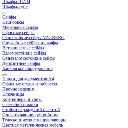
Шкафы ШАМ
Шкафы-купе
Сейфы
Кэш-боксы
Мебельные сейфы
Офисные сейфы
Огнестойкие сейфы VALBERG
Оружейные сейфы и шкафы
Встраиваемые сейфы
Взломостойкие сейфы
Огневзломостойкие сейфы
Депозитные сейфы
Банковское оборудование
Папки для документов A4
Офисные стулья и табуретки
Прочие изделия
Ключницы
Контейнеры и урны
Скамейки и лавки
Стойки ограждений с лентой
Опечатывающие устройства
Телескопические направляющие
Цветная металлическая мебель