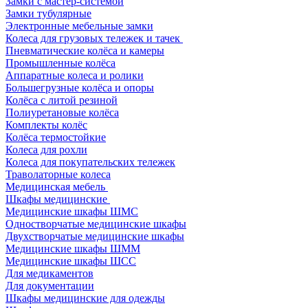
Замки с мастер-системой
Замки тубулярные
Электронные мебельные замки
Колеса для грузовых тележек и тачек
Пневматические колёса и камеры
Промышленные колёса
Аппаратные колеса и ролики
Большегрузные колёса и опоры
Колёса с литой резиной
Полиуретановые колёса
Комплекты колёс
Колёса термостойкие
Колеса для рохли
Колеса для покупательских тележек
Траволаторные колеса
Медицинская мебель
Шкафы медицинские
Медицинские шкафы ШМС
Одностворчатые медицинские шкафы
Двухстворчатые медицинские шкафы
Медицинские шкафы ШММ
Медицинские шкафы ШСС
Для медикаментов
Для документации
Шкафы медицинские для одежды