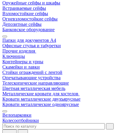
Оружейные сейфы и шкафы
Встраиваемые сейфы
Взломостойкие сейфы
Огневзломостойкие сейфы
Депозитные сейфы
Банковское оборудование
Папки для документов A4
Офисные стулья и табуретки
Прочие изделия
Ключницы
Контейнеры и урны
Скамейки и лавки
Стойки ограждений с лентой
Опечатывающие устройства
Телескопические направляющие
Цветная металлическая мебель
Металлические кровати для хостелов
Кровати металлические двухъярусные
Кровати металлические одноярусные
Велопарковки
Колесоотбойники