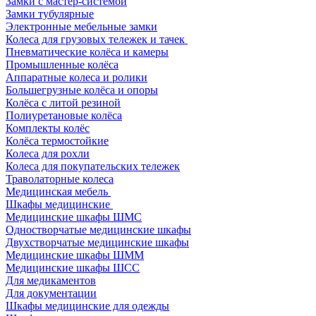
Замки с мастер-системой
Замки тубулярные
Электронные мебельные замки
Колеса для грузовых тележек и тачек
Пневматические колёса и камеры
Промышленные колёса
Аппаратные колеса и ролики
Большегрузные колёса и опоры
Колёса с литой резиной
Полиуретановые колёса
Комплекты колёс
Колёса термостойкие
Колеса для рохли
Колеса для покупательских тележек
Траволаторные колеса
Медицинская мебель
Шкафы медицинские
Медицинские шкафы ШМС
Одностворчатые медицинские шкафы
Двухстворчатые медицинские шкафы
Медицинские шкафы ШММ
Медицинские шкафы ШСС
Для медикаментов
Для документации
Шкафы медицинские для одежды