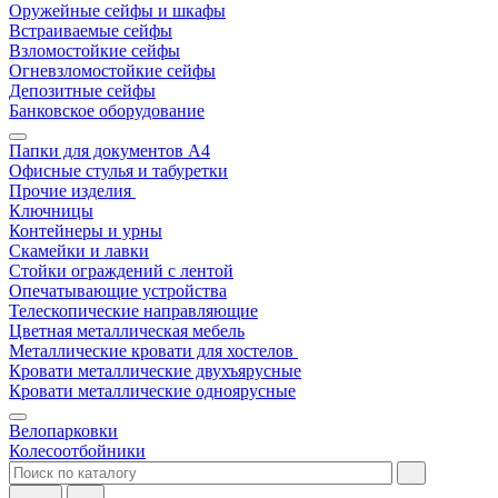
Оружейные сейфы и шкафы
Встраиваемые сейфы
Взломостойкие сейфы
Огневзломостойкие сейфы
Депозитные сейфы
Банковское оборудование
Папки для документов A4
Офисные стулья и табуретки
Прочие изделия
Ключницы
Контейнеры и урны
Скамейки и лавки
Стойки ограждений с лентой
Опечатывающие устройства
Телескопические направляющие
Цветная металлическая мебель
Металлические кровати для хостелов
Кровати металлические двухъярусные
Кровати металлические одноярусные
Велопарковки
Колесоотбойники