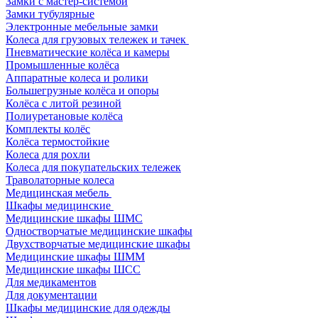
Замки с мастер-системой
Замки тубулярные
Электронные мебельные замки
Колеса для грузовых тележек и тачек
Пневматические колёса и камеры
Промышленные колёса
Аппаратные колеса и ролики
Большегрузные колёса и опоры
Колёса с литой резиной
Полиуретановые колёса
Комплекты колёс
Колёса термостойкие
Колеса для рохли
Колеса для покупательских тележек
Траволаторные колеса
Медицинская мебель
Шкафы медицинские
Медицинские шкафы ШМС
Одностворчатые медицинские шкафы
Двухстворчатые медицинские шкафы
Медицинские шкафы ШММ
Медицинские шкафы ШСС
Для медикаментов
Для документации
Шкафы медицинские для одежды