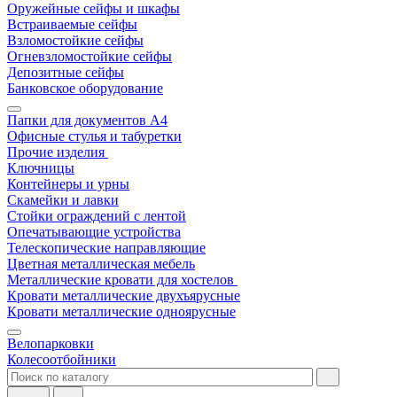
Оружейные сейфы и шкафы
Встраиваемые сейфы
Взломостойкие сейфы
Огневзломостойкие сейфы
Депозитные сейфы
Банковское оборудование
Папки для документов A4
Офисные стулья и табуретки
Прочие изделия
Ключницы
Контейнеры и урны
Скамейки и лавки
Стойки ограждений с лентой
Опечатывающие устройства
Телескопические направляющие
Цветная металлическая мебель
Металлические кровати для хостелов
Кровати металлические двухъярусные
Кровати металлические одноярусные
Велопарковки
Колесоотбойники