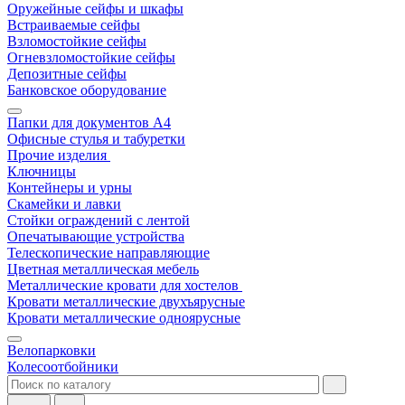
Оружейные сейфы и шкафы
Встраиваемые сейфы
Взломостойкие сейфы
Огневзломостойкие сейфы
Депозитные сейфы
Банковское оборудование
Папки для документов A4
Офисные стулья и табуретки
Прочие изделия
Ключницы
Контейнеры и урны
Скамейки и лавки
Стойки ограждений с лентой
Опечатывающие устройства
Телескопические направляющие
Цветная металлическая мебель
Металлические кровати для хостелов
Кровати металлические двухъярусные
Кровати металлические одноярусные
Велопарковки
Колесоотбойники