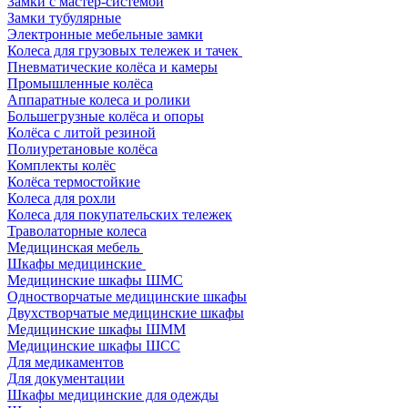
Замки с мастер-системой
Замки тубулярные
Электронные мебельные замки
Колеса для грузовых тележек и тачек
Пневматические колёса и камеры
Промышленные колёса
Аппаратные колеса и ролики
Большегрузные колёса и опоры
Колёса с литой резиной
Полиуретановые колёса
Комплекты колёс
Колёса термостойкие
Колеса для рохли
Колеса для покупательских тележек
Траволаторные колеса
Медицинская мебель
Шкафы медицинские
Медицинские шкафы ШМС
Одностворчатые медицинские шкафы
Двухстворчатые медицинские шкафы
Медицинские шкафы ШММ
Медицинские шкафы ШСС
Для медикаментов
Для документации
Шкафы медицинские для одежды