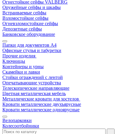
Огнестойкие сейфы VALBERG
Оружейные сейфы и шкафы
Встраиваемые сейфы
Взломостойкие сейфы
Огневзломостойкие сейфы
Депозитные сейфы
Банковское оборудование
Папки для документов A4
Офисные стулья и табуретки
Прочие изделия
Ключницы
Контейнеры и урны
Скамейки и лавки
Стойки ограждений с лентой
Опечатывающие устройства
Телескопические направляющие
Цветная металлическая мебель
Металлические кровати для хостелов
Кровати металлические двухъярусные
Кровати металлические одноярусные
Велопарковки
Колесоотбойники