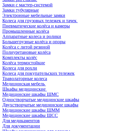
Замки с мастер-системой
Замки тубулярные
Электронные мебельные замки
Колеса для грузовых тележек и тачек
Пневматические колёса и камеры
Промышленные колёса
Аппаратные колеса и ролики
Большегрузные колёса и опоры
Колёса с литой резиной
Полиуретановые колёса
Комплекты колёс
Колёса термостойкие
Колеса для рохли
Колеса для покупательских тележек
Траволаторные колеса
Медицинская мебель
Шкафы медицинские
Медицинские шкафы ШМС
Одностворчатые медицинские шкафы
Двухстворчатые медицинские шкафы
Медицинские шкафы ШММ
Медицинские шкафы ШСС
Для медикаментов
Для документации