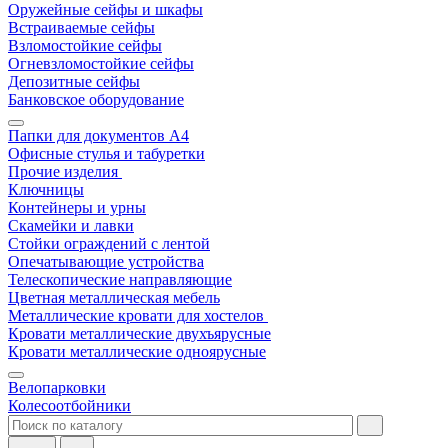
Оружейные сейфы и шкафы
Встраиваемые сейфы
Взломостойкие сейфы
Огневзломостойкие сейфы
Депозитные сейфы
Банковское оборудование
Папки для документов A4
Офисные стулья и табуретки
Прочие изделия
Ключницы
Контейнеры и урны
Скамейки и лавки
Стойки ограждений с лентой
Опечатывающие устройства
Телескопические направляющие
Цветная металлическая мебель
Металлические кровати для хостелов
Кровати металлические двухъярусные
Кровати металлические одноярусные
Велопарковки
Колесоотбойники