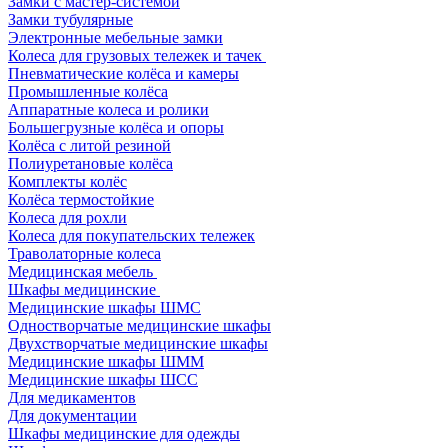
Замки с мастер-системой
Замки тубулярные
Электронные мебельные замки
Колеса для грузовых тележек и тачек
Пневматические колёса и камеры
Промышленные колёса
Аппаратные колеса и ролики
Большегрузные колёса и опоры
Колёса с литой резиной
Полиуретановые колёса
Комплекты колёс
Колёса термостойкие
Колеса для рохли
Колеса для покупательских тележек
Траволаторные колеса
Медицинская мебель
Шкафы медицинские
Медицинские шкафы ШМС
Одностворчатые медицинские шкафы
Двухстворчатые медицинские шкафы
Медицинские шкафы ШММ
Медицинские шкафы ШСС
Для медикаментов
Для документации
Шкафы медицинские для одежды