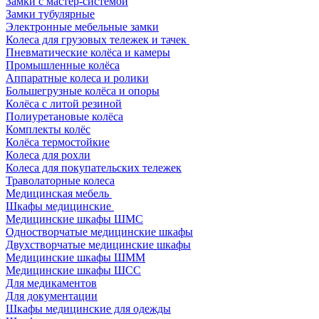
Замки с мастер-системой
Замки тубулярные
Электронные мебельные замки
Колеса для грузовых тележек и тачек
Пневматические колёса и камеры
Промышленные колёса
Аппаратные колеса и ролики
Большегрузные колёса и опоры
Колёса с литой резиной
Полиуретановые колёса
Комплекты колёс
Колёса термостойкие
Колеса для рохли
Колеса для покупательских тележек
Траволаторные колеса
Медицинская мебель
Шкафы медицинские
Медицинские шкафы ШМС
Одностворчатые медицинские шкафы
Двухстворчатые медицинские шкафы
Медицинские шкафы ШММ
Медицинские шкафы ШСС
Для медикаментов
Для документации
Шкафы медицинские для одежды