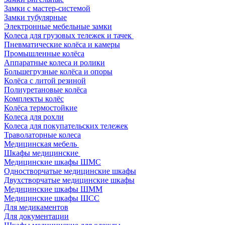
Замки с мастер-системой
Замки тубулярные
Электронные мебельные замки
Колеса для грузовых тележек и тачек
Пневматические колёса и камеры
Промышленные колёса
Аппаратные колеса и ролики
Большегрузные колёса и опоры
Колёса с литой резиной
Полиуретановые колёса
Комплекты колёс
Колёса термостойкие
Колеса для рохли
Колеса для покупательских тележек
Траволаторные колеса
Медицинская мебель
Шкафы медицинские
Медицинские шкафы ШМС
Одностворчатые медицинские шкафы
Двухстворчатые медицинские шкафы
Медицинские шкафы ШММ
Медицинские шкафы ШСС
Для медикаментов
Для документации