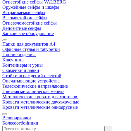
Огнестойкие сейфы VALBERG
Оружейные сейфы и шкафы
Встраиваемые сейфы
Взломостойкие сейфы
Огневзломостойкие сейфы
Депозитные сейфы
Банковское оборудование
Папки для документов A4
Офисные стулья и табуретки
Прочие изделия
Ключницы
Контейнеры и урны
Скамейки и лавки
Стойки ограждений с лентой
Опечатывающие устройства
Телескопические направляющие
Цветная металлическая мебель
Металлические кровати для хостелов
Кровати металлические двухъярусные
Кровати металлические одноярусные
Велопарковки
Колесоотбойники