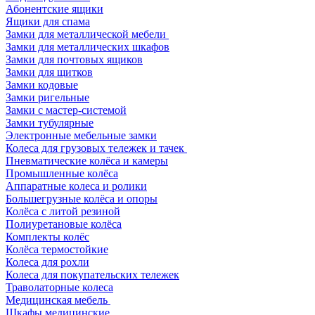
Абонентские ящики
Ящики для спама
Замки для металлической мебели
Замки для металлических шкафов
Замки для почтовых ящиков
Замки для щитков
Замки кодовые
Замки ригельные
Замки с мастер-системой
Замки тубулярные
Электронные мебельные замки
Колеса для грузовых тележек и тачек
Пневматические колёса и камеры
Промышленные колёса
Аппаратные колеса и ролики
Большегрузные колёса и опоры
Колёса с литой резиной
Полиуретановые колёса
Комплекты колёс
Колёса термостойкие
Колеса для рохли
Колеса для покупательских тележек
Траволаторные колеса
Медицинская мебель
Шкафы медицинские