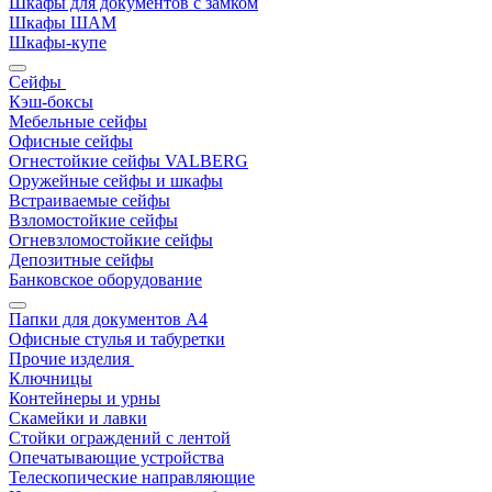
Шкафы для документов с замком
Шкафы ШАМ
Шкафы-купе
Сейфы
Кэш-боксы
Мебельные сейфы
Офисные сейфы
Огнестойкие сейфы VALBERG
Оружейные сейфы и шкафы
Встраиваемые сейфы
Взломостойкие сейфы
Огневзломостойкие сейфы
Депозитные сейфы
Банковское оборудование
Папки для документов A4
Офисные стулья и табуретки
Прочие изделия
Ключницы
Контейнеры и урны
Скамейки и лавки
Стойки ограждений с лентой
Опечатывающие устройства
Телескопические направляющие