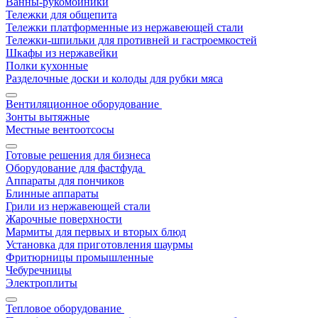
Ванны-рукомойники
Тележки для общепита
Тележки платформенные из нержавеющей стали
Тележки-шпильки для противней и гастроемкостей
Шкафы из нержавейки
Полки кухонные
Разделочные доски и колоды для рубки мяса
Вентиляционное оборудование
Зонты вытяжные
Местные вентоотсосы
Готовые решения для бизнеса
Оборудование для фастфуда
Аппараты для пончиков
Блинные аппараты
Грили из нержавеющей стали
Жарочные поверхности
Мармиты для первых и вторых блюд
Установка для приготовления шаурмы
Фритюрницы промышленные
Чебуречницы
Электроплиты
Тепловое оборудование