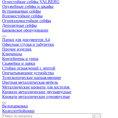
Огнестойкие сейфы VALBERG
Оружейные сейфы и шкафы
Встраиваемые сейфы
Взломостойкие сейфы
Огневзломостойкие сейфы
Депозитные сейфы
Банковское оборудование
Папки для документов A4
Офисные стулья и табуретки
Прочие изделия
Ключницы
Контейнеры и урны
Скамейки и лавки
Стойки ограждений с лентой
Опечатывающие устройства
Телескопические направляющие
Цветная металлическая мебель
Металлические кровати для хостелов
Кровати металлические двухъярусные
Кровати металлические одноярусные
Велопарковки
Колесоотбойники