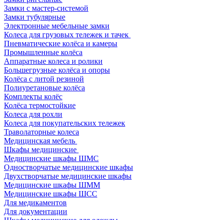
Замки с мастер-системой
Замки тубулярные
Электронные мебельные замки
Колеса для грузовых тележек и тачек
Пневматические колёса и камеры
Промышленные колёса
Аппаратные колеса и ролики
Большегрузные колёса и опоры
Колёса с литой резиной
Полиуретановые колёса
Комплекты колёс
Колёса термостойкие
Колеса для рохли
Колеса для покупательских тележек
Траволаторные колеса
Медицинская мебель
Шкафы медицинские
Медицинские шкафы ШМС
Одностворчатые медицинские шкафы
Двухстворчатые медицинские шкафы
Медицинские шкафы ШММ
Медицинские шкафы ШСС
Для медикаментов
Для документации