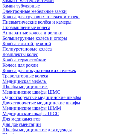
Замки с мастер-системой
Замки тубулярные
Электронные мебельные замки
Колеса для грузовых тележек и тачек
Пневматические колёса и камеры
Промышленные колёса
Аппаратные колеса и ролики
Большегрузные колёса и опоры
Колёса с литой резиной
Полиуретановые колёса
Комплекты колёс
Колёса термостойкие
Колеса для рохли
Колеса для покупательских тележек
Траволаторные колеса
Медицинская мебель
Шкафы медицинские
Медицинские шкафы ШМС
Одностворчатые медицинские шкафы
Двухстворчатые медицинские шкафы
Медицинские шкафы ШММ
Медицинские шкафы ШСС
Для медикаментов
Для документации
Шкафы медицинские для одежды