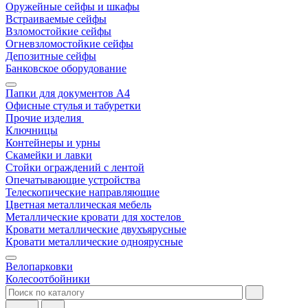
Оружейные сейфы и шкафы
Встраиваемые сейфы
Взломостойкие сейфы
Огневзломостойкие сейфы
Депозитные сейфы
Банковское оборудование
Папки для документов A4
Офисные стулья и табуретки
Прочие изделия
Ключницы
Контейнеры и урны
Скамейки и лавки
Стойки ограждений с лентой
Опечатывающие устройства
Телескопические направляющие
Цветная металлическая мебель
Металлические кровати для хостелов
Кровати металлические двухъярусные
Кровати металлические одноярусные
Велопарковки
Колесоотбойники