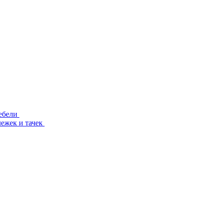
ебели
лежек и тачек