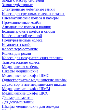
Замки с мастер-системой
Замки тубулярные
Электронные мебельные замки
Колеса для грузовых тележек и тачек
Пневматические колёса и камеры
Промышленные колёса
Аппаратные колеса и ролики
Большегрузные колёса и опоры
Колёса с литой резиной
Полиуретановые колёса
Комплекты колёс
Колёса термостойкие
Колеса для рохли
Колеса для покупательских тележек
Траволаторные колеса
Медицинская мебель
Шкафы медицинские
Медицинские шкафы ШМС
Одностворчатые медицинские шкафы
Двухстворчатые медицинские шкафы
Медицинские шкафы ШММ
Медицинские шкафы ШСС
Для медикаментов
Для документации
Шкафы медицинские для одежды