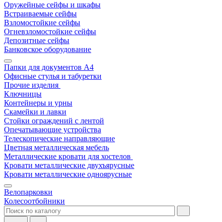
Оружейные сейфы и шкафы
Встраиваемые сейфы
Взломостойкие сейфы
Огневзломостойкие сейфы
Депозитные сейфы
Банковское оборудование
Папки для документов A4
Офисные стулья и табуретки
Прочие изделия
Ключницы
Контейнеры и урны
Скамейки и лавки
Стойки ограждений с лентой
Опечатывающие устройства
Телескопические направляющие
Цветная металлическая мебель
Металлические кровати для хостелов
Кровати металлические двухъярусные
Кровати металлические одноярусные
Велопарковки
Колесоотбойники