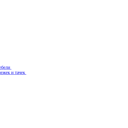
ебели
лежек и тачек