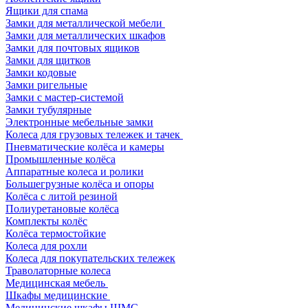
Ящики для спама
Замки для металлической мебели
Замки для металлических шкафов
Замки для почтовых ящиков
Замки для щитков
Замки кодовые
Замки ригельные
Замки с мастер-системой
Замки тубулярные
Электронные мебельные замки
Колеса для грузовых тележек и тачек
Пневматические колёса и камеры
Промышленные колёса
Аппаратные колеса и ролики
Большегрузные колёса и опоры
Колёса с литой резиной
Полиуретановые колёса
Комплекты колёс
Колёса термостойкие
Колеса для рохли
Колеса для покупательских тележек
Траволаторные колеса
Медицинская мебель
Шкафы медицинские
Медицинские шкафы ШМС