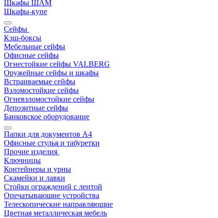
Шкафы ШАМ
Шкафы-купе
Сейфы
Кэш-боксы
Мебельные сейфы
Офисные сейфы
Огнестойкие сейфы VALBERG
Оружейные сейфы и шкафы
Встраиваемые сейфы
Взломостойкие сейфы
Огневзломостойкие сейфы
Депозитные сейфы
Банковское оборудование
Папки для документов A4
Офисные стулья и табуретки
Прочие изделия
Ключницы
Контейнеры и урны
Скамейки и лавки
Стойки ограждений с лентой
Опечатывающие устройства
Телескопические направляющие
Цветная металлическая мебель