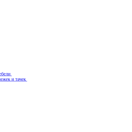
ебели
лежек и тачек