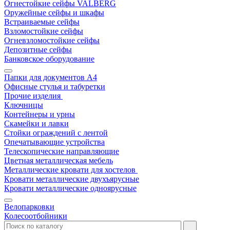
Огнестойкие сейфы VALBERG
Оружейные сейфы и шкафы
Встраиваемые сейфы
Взломостойкие сейфы
Огневзломостойкие сейфы
Депозитные сейфы
Банковское оборудование
Папки для документов A4
Офисные стулья и табуретки
Прочие изделия
Ключницы
Контейнеры и урны
Скамейки и лавки
Стойки ограждений с лентой
Опечатывающие устройства
Телескопические направляющие
Цветная металлическая мебель
Металлические кровати для хостелов
Кровати металлические двухъярусные
Кровати металлические одноярусные
Велопарковки
Колесоотбойники