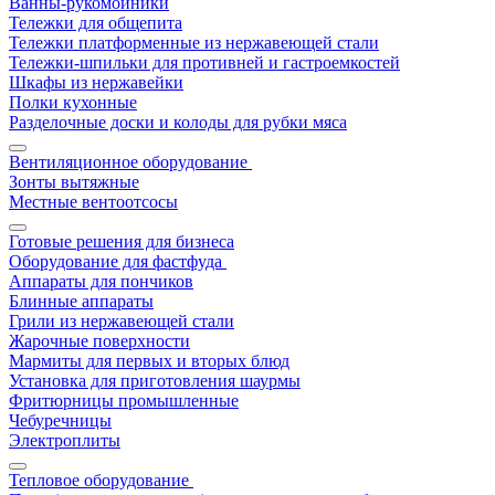
Ванны-рукомойники
Тележки для общепита
Тележки платформенные из нержавеющей стали
Тележки-шпильки для противней и гастроемкостей
Шкафы из нержавейки
Полки кухонные
Разделочные доски и колоды для рубки мяса
Вентиляционное оборудование
Зонты вытяжные
Местные вентоотсосы
Готовые решения для бизнеса
Оборудование для фастфуда
Аппараты для пончиков
Блинные аппараты
Грили из нержавеющей стали
Жарочные поверхности
Мармиты для первых и вторых блюд
Установка для приготовления шаурмы
Фритюрницы промышленные
Чебуречницы
Электроплиты
Тепловое оборудование