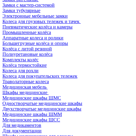
Замки с мастер-системой
Замки тубулярные
Электронные мебельные замки
Колеса для грузовых тележек и тачек
Пневматические колёса и камеры
Промышленные колёса
Аппаратные колеса и ролики
Большегрузные колёса и опоры
Колёса с литой резиной
Полиуретановые колёса
Комплекты колёс
Колёса термостойкие
Колеса для рохли
Колеса для покупательских тележек
Траволаторные колеса
Медицинская мебель
Шкафы медицинские
Медицинские шкафы ШМС
Одностворчатые медицинские шкафы
Двухстворчатые медицинские шкафы
Медицинские шкафы ШММ
Медицинские шкафы ШСС
Для медикаментов
Для документации